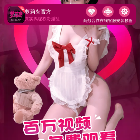
萝莉岛官方
真实揭秘权贵淫乱