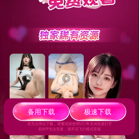
备
用
下
载
极
速
下
载
若无法弹出下载，请重试或使用UC/夸克浏览器打开
若APP无法安装，请开启飞行模式安装